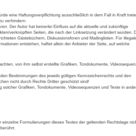
de eine Haftungsverpflichtung ausschließlich in dem Fall in Kraft trete
zu verhindern.
en. Der Autor hat keinerlei Einfluss auf die aktuelle und zukünftige
linkten/verknüpften Seiten, die nach der Linksetzung verändert wurden. 
ichteten Gästebüchern, Diskussionsforen und Mailinglisten. Für illegal
ationen entstehen, haftet allein der Anbieter der Seite, auf welche
eachten, von ihm selbst erstellte Grafiken, Tondokumente, Videoseque
t den Bestimmungen des jeweils gültigen Kennzeichenrechts und den
hen nicht durch Rechte Dritter geschützt sind!
endung solcher Grafiken, Tondokumente, Videosequenzen und Texte in and
er einzelne Formulierungen dieses Textes der geltenden Rechtslage nic
nberührt.