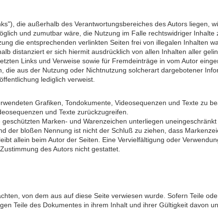
nks"), die außerhalb des Verantwortungsbereiches des Autors liegen, wür
glich und zumutbar wäre, die Nutzung im Falle rechtswidriger Inhalte 
ung die entsprechenden verlinkten Seiten frei von illegalen Inhalten war
alb distanziert er sich hiermit ausdrücklich von allen Inhalten aller ge
esetzten Links und Verweise sowie für Fremdeinträge in vom Autor einger
, die aus der Nutzung oder Nichtnutzung solcherart dargebotener Inform
ffentlichung lediglich verweist.
er verwendeten Grafiken, Tondokumente, Videosequenzen und Texte zu b
ideosequenzen und Texte zurückzugreifen.
tte geschützten Marken- und Warenzeichen unterliegen uneingeschränk
und der bloßen Nennung ist nicht der Schluß zu ziehen, dass Markenzeic
e bleibt allein beim Autor der Seiten. Eine Vervielfältigung oder Verw
 Zustimmung des Autors nicht gestattet.
rachten, von dem aus auf diese Seite verwiesen wurde. Sofern Teile od
rigen Teile des Dokumentes in ihrem Inhalt und ihrer Gültigkeit davon u