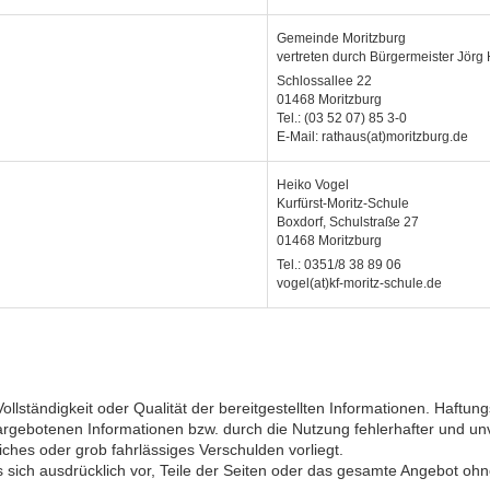
Gemeinde Moritzburg
vertreten durch Bürgermeister Jörg
Schlossallee 22
01468 Moritzburg
Tel.: (03 52 07) 85 3-0
E-Mail: rathaus(at)moritzburg.de
Heiko Vogel
Kurfürst-Moritz-Schule
Boxdorf, Schulstraße 27
01468 Moritzburg
Tel.: 0351/8 38 89 06
vogel(at)kf-moritz-schule.de
 Vollständigkeit oder Qualität der bereitgestellten Informationen. Haf
dargebotenen Informationen bzw. durch die Nutzung fehlerhafter und un
iches oder grob fahrlässiges Verschulden vorliegt.
 es sich ausdrücklich vor, Teile der Seiten oder das gesamte Angebot 