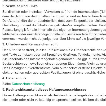
Veröffentlichung zeitweise oder endgültig einzustellen.
2. Verweise und Links
Bei direkten oder indirekten Verweisen auf fremde Internetseiten ("Li
dem der Autor von den Inhalten Kenntnis hat und es ihm technisch mö
Der Autor erklärt daher ausdrücklich, dass zum Zeitpunkt der Linksetz
Gestaltung und auf die Inhalte der gelinkten/verknüpften Seiten. Desh
Feststellung gilt für alle innerhalb des eigenen Internetangebotes g
fehlerhafte oder unvollständige Inhalte und insbesondere für Schäden
verwiesen wurde, nicht derjenige, der über Links auf die jeweilige Verö
3. Urheber- und Kennzeichenrecht
Der Autor ist bestrebt, in allen Publikationen die Urheberrechte d
und Texte zu nutzen oder auf lizenzfreie Grafiken, Tondokumente, V
Alle innerhalb des Internetangebotes genannten und ggf. durch Dri
Besitzrechten der jeweiligen eingetragenen Eigentümer. Allein aufgr
Das Copyright für veröffentlichte, vom Autor selbst erstellte Objekt
elektronischen oder gedruckten Publikationen ist ohne ausdrückliche
4. Datenschutz
Siehe
Datenschutzerklärung
.
5. Rechtswirksamkeit dieses Haftungsausschlusses
Dieser Haftungsausschluss ist als Teil des Internetangebotes zu bet
nicht mehr oder nicht vollständig entsprechen sollten, bleiben die üb