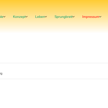
le
Konzept
Leben
Sprungbrett
Impressum
rg