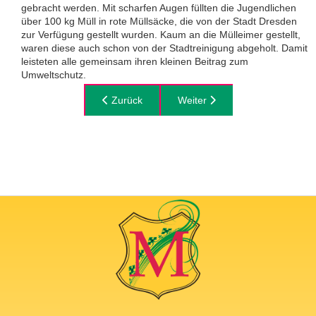
gebracht werden. Mit scharfen Augen füllten die Jugendlichen
über 100 kg Müll in rote Müllsäcke, die von der Stadt Dresden
zur Verfügung gestellt wurden. Kaum an die Mülleimer gestellt,
waren diese auch schon von der Stadtreinigung abgeholt. Damit
leisteten alle gemeinsam ihren kleinen Beitrag zum
Umweltschutz.
Vorheriger Beitrag: Berufe der Semperoper
Zurück
Nächster Beitrag: Start BO-Ta
Weiter