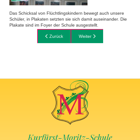
Das Schicksal von Flüchtlingskindern bewegt auch unsere
Schüler, in Plakaten setzten sie sich damit auseinander. Die
Plakate sind im Foyer der Schule ausgestellt.
Vorheriger Beitrag: Jeder soll Gewinner sein
Zurück
Nächster Beitrag: Spurensuche
Weiter
Kurfürst-Moritz-Schule