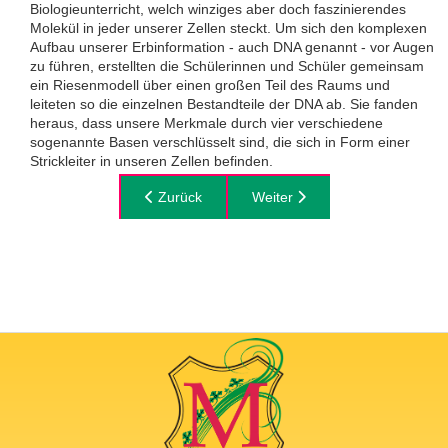
Biologieunterricht, welch winziges aber doch faszinierendes
Molekül in jeder unserer Zellen steckt. Um sich den komplexen
Aufbau unserer Erbinformation - auch DNA genannt - vor Augen
zu führen, erstellten die Schülerinnen und Schüler gemeinsam
ein Riesenmodell über einen großen Teil des Raums und
leiteten so die einzelnen Bestandteile der DNA ab. Sie fanden
heraus, dass unsere Merkmale durch vier verschiedene
sogenannte Basen verschlüsselt sind, die sich in Form einer
Strickleiter in unseren Zellen befinden.
Vorheriger Beitrag: Lego-Organismus der Klass
Zurück
Nächster Beitrag: Am Wasser, i
Weiter