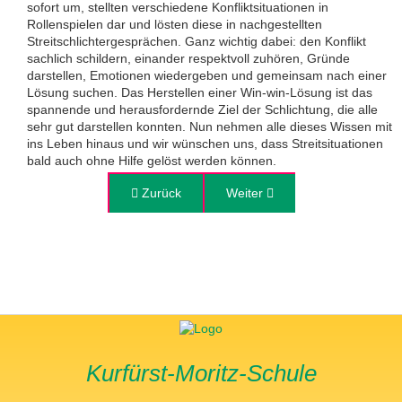
sofort um, stellten verschiedene Konfliktsituationen in
Rollenspielen dar und lösten diese in nachgestellten
Streitschlichtergesprächen. Ganz wichtig dabei: den Konflikt
sachlich schildern, einander respektvoll zuhören, Gründe
darstellen, Emotionen wiedergeben und gemeinsam nach einer
Lösung suchen. Das Herstellen einer Win-win-Lösung ist das
spannende und herausfordernde Ziel der Schlichtung, die alle
sehr gut darstellen konnten. Nun nehmen alle dieses Wissen mit
ins Leben hinaus und wir wünschen uns, dass Streitsituationen
bald auch ohne Hilfe gelöst werden können.
Vorheriger Beitrag: Den Opfern einen Namen g
Zurück
Nächster Beitrag: Ethik einmal
Weiter
Kurfürst-Moritz-Schule