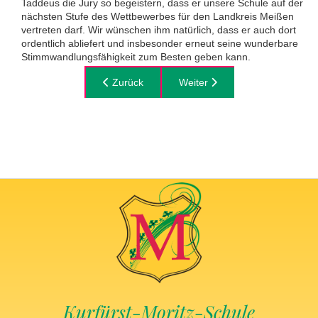
Taddeus die Jury so begeistern, dass er unsere Schule auf der
nächsten Stufe des Wettbewerbes für den Landkreis Meißen
vertreten darf. Wir wünschen ihm natürlich, dass er auch dort
ordentlich abliefert und insbesonder erneut seine wunderbare
Stimmwandlungsfähigkeit zum Besten geben kann.
Vorheriger Beitrag: Hallo et Bonjour
Zurück
Nächster Beitrag: ....es war e
Weiter
Kurfürst-Moritz-Schule