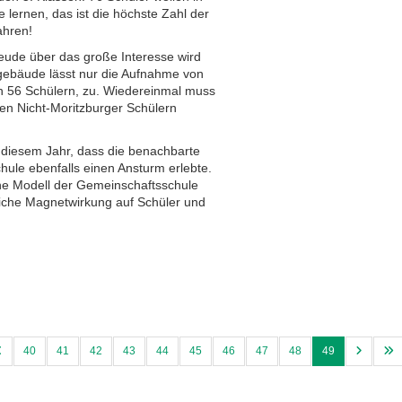
lernen, das ist die höchste Zahl der
ahren!
eude über das große Interesse wird
lgebäude lässt nur die Aufnahme von
n 56 Schülern, zu. Wiedereinmal muss
en Nicht-Moritzburger Schülern
n diesem Jahr, dass die benachbarte
ule ebenfalls einen Ansturm erlebte.
che Modell der Gemeinschaftsschule
bliche Magnetwirkung auf Schüler und
40
41
42
43
44
45
46
47
48
49