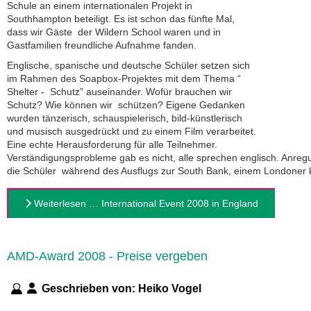
Schule an einem internationalen Projekt in
Southhampton beteiligt. Es ist schon das fünfte Mal,
dass wir Gäste der Wildern School waren und in
Gastfamilien freundliche Aufnahme fanden.
Englische, spanische und deutsche Schüler setzen sich
im Rahmen des Soapbox-Projektes mit dem Thema “
Shelter - Schutz” auseinander. Wofür brauchen wir
Schutz? Wie können wir schützen? Eigene Gedanken
wurden tänzerisch, schauspielerisch, bild-künstlerisch
und musisch ausgedrückt und zu einem Film verarbeitet.
Eine echte Herausforderung für alle Teilnehmer.
Verständigungsprobleme gab es nicht, alle sprechen englisch. Anreg
die Schüler während des Ausflugs zur South Bank, einem Londoner k
Weiterlesen … International Event 2008 in England
AMD-Award 2008 - Preise vergeben
Geschrieben von:
Heiko Vogel