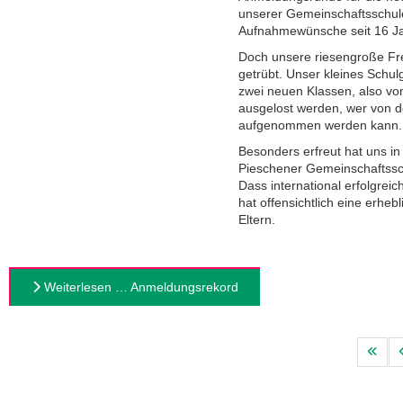
unserer Gemeinschaftsschule 
Aufnahmewünsche seit 16 J
Doch unsere riesengroße Fr
getrübt. Unser kleines Schu
zwei neuen Klassen, also vo
ausgelost werden, wer von d
aufgenommen werden kann.
Besonders erfreut hat uns i
Pieschener Gemeinschaftssch
Dass international erfolgrei
hat offensichtlich eine erhe
Eltern.
Weiterlesen … Anmeldungsrekord