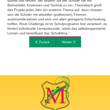
Bühne und tanzen, der andere Teil der Schüler hat mit
Bühnenbild, Kostümen und Technik zu tun. Thematisch greift
das Projekt jedes Jahr ein anderes Thema auf, dazu müssen
sich die Schüler mit aktuellen (politischen) Themen
auseinandersetzen und eine von allen getragene Entscheidung
treffen. Rock-Challenge ist im Schulprogramm fest verankert, es
fördert individuelle Lernpotenziale, stärkt das selbstorganisierte
Lernen und beeinflusst das Schulklima."
Vorheriger Beitrag: Sächsischer Schulpreis 202
Zurück
Nächster Beitrag: Europäische
Weiter