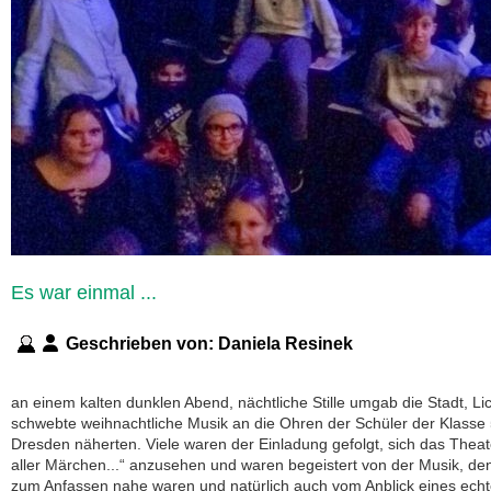
Es war einmal ...
Geschrieben von:
Daniela Resinek
an einem kalten dunklen Abend, nächtliche Stille umgab die Stadt, Lic
schwebte weihnachtliche Musik an die Ohren der Schüler der Klasse 
Dresden näherten. Viele waren der Einladung gefolgt, sich das The
aller Märchen...“ anzusehen und waren begeistert von der Musik, den
zum Anfassen nahe waren und natürlich auch vom Anblick eines ech