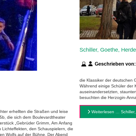
Schiller, Goethe, Herder
Geschrieben von
die Klassiker der deutschen
Während einige Schüler der K
auseinandersetzten, staunte
besuchten die Herzogin-Anna
hter erhellten die Straßen und leise
Weiterlesen … Schiller,
5b, die sich dem Boulevardtheater
aterstück „Gebrüder Grimm, Am Anfang
 Lichteffekten, den Schauspielern, die
ten Wolfs auf der Bühne. Der Abend