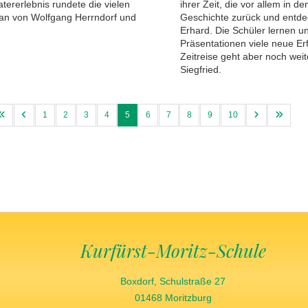
ererlebnis rundete die vielen
ihrer Zeit, die vor allem in 
man von Wolfgang Herrndorf und
Geschichte zurück und entdec
Erhard. Die Schüler lernen u
Präsentationen viele neue Er
Zeitreise geht aber noch wei
Siegfried.
1
2
3
4
5
6
7
8
9
10
Kurfürst-Moritz-Schule
Boxdorf, Schulstraße 27
01468 Moritzburg